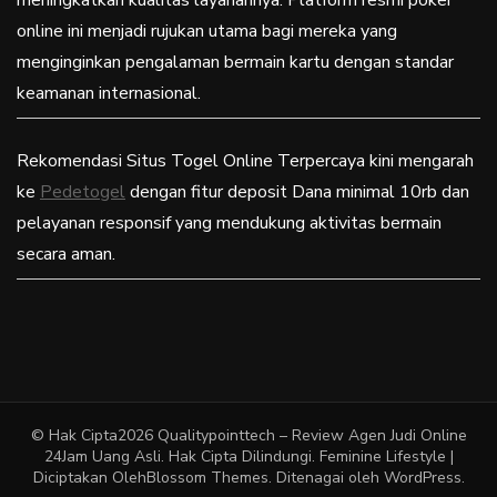
meningkatkan kualitas layanannya. Platform resmi poker
online ini menjadi rujukan utama bagi mereka yang
menginginkan pengalaman bermain kartu dengan standar
keamanan internasional.
Rekomendasi Situs Togel Online Terpercaya kini mengarah
ke
Pedetogel
dengan fitur deposit Dana minimal 10rb dan
pelayanan responsif yang mendukung aktivitas bermain
secara aman.
© Hak Cipta2026
Qualitypointtech – Review Agen Judi Online
24Jam Uang Asli
. Hak Cipta Dilindungi.
Feminine Lifestyle |
Diciptakan Oleh
Blossom Themes
. Ditenagai oleh
WordPress
.