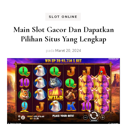
SLOT ONLINE
Main Slot Gacor Dan Dapatkan
Pilihan Situs Yang Lengkap
pada
Maret 20, 2024