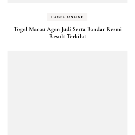
TOGEL ONLINE
Togel Macau Agen Judi Serta Bandar Resmi
Result Terkilat