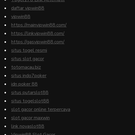
daftar vipwin88
vipwin88
https://mainvipwin88.com/
https://linkvipwin88.com/
https://gasvipwin88.com/
situs togel resmi
situs slot gacor
totomacau.biz
situs indo7poker
idn poker 88
situs putarslot88
situs togelslot88
slot gacor online terpercaya
slot gacor maxwin
link novaslot88
Vipwin88 Slot Gacor