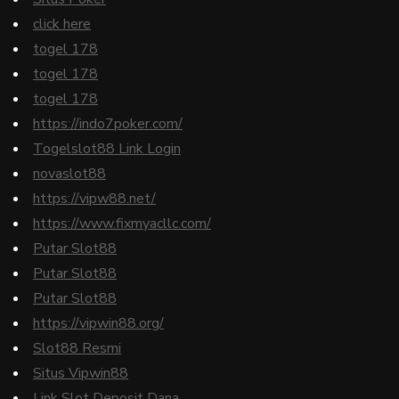
click here
togel 178
togel 178
togel 178
https://indo7poker.com/
Togelslot88 Link Login
novaslot88
https://vipw88.net/
https://www.fixmyacllc.com/
Putar Slot88
Putar Slot88
Putar Slot88
https://vipwin88.org/
Slot88 Resmi
Situs Vipwin88
Link Slot Deposit Dana