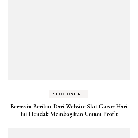
SLOT ONLINE
Bermain Berikut Dari Website Slot Gacor Hari
Ini Hendak Membagikan Umum Profit