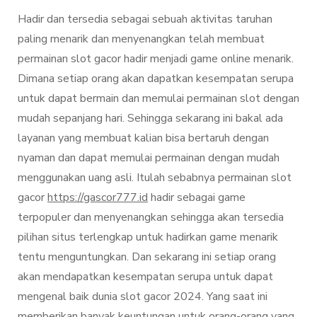
Hadir dan tersedia sebagai sebuah aktivitas taruhan
paling menarik dan menyenangkan telah membuat
permainan slot gacor hadir menjadi game online menarik.
Dimana setiap orang akan dapatkan kesempatan serupa
untuk dapat bermain dan memulai permainan slot dengan
mudah sepanjang hari. Sehingga sekarang ini bakal ada
layanan yang membuat kalian bisa bertaruh dengan
nyaman dan dapat memulai permainan dengan mudah
menggunakan uang asli. Itulah sebabnya permainan slot
gacor
https://gascor777.id
hadir sebagai game
terpopuler dan menyenangkan sehingga akan tersedia
pilihan situs terlengkap untuk hadirkan game menarik
tentu menguntungkan. Dan sekarang ini setiap orang
akan mendapatkan kesempatan serupa untuk dapat
mengenal baik dunia slot gacor 2024. Yang saat ini
memberikan banyak keuntungan untuk orang-orang yang