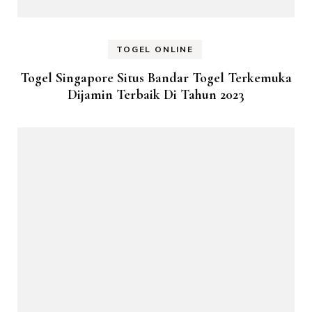
TOGEL ONLINE
Togel Singapore Situs Bandar Togel Terkemuka
Dijamin Terbaik Di Tahun 2023