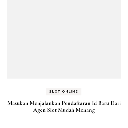
SLOT ONLINE
Masukan Menjalankan Pendaftaran Id Baru Dari
Agen Slot Mudah Menang