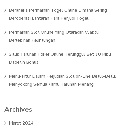
Beraneka Permainan Togel Online Dimana Sering
Beroperasi Lantaran Para Penjudi Togel
Permainan Slot Online Yang Utarakan Waktu
Berlebihan Keuntungan
Situs Taruhan Poker Online Terunggul Bet 10 Ribu
Dapetin Bonus
Menu-Fitur Dalam Perjudian Slot on-Line Betul-Betul
Menyokong Semua Kamu Taruhan Menang
Archives
Maret 2024