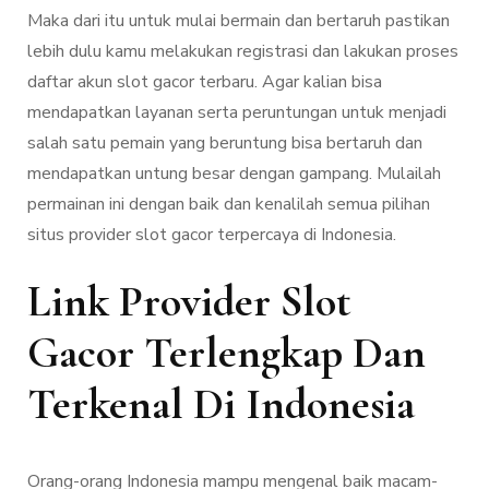
Maka dari itu untuk mulai bermain dan bertaruh pastikan
lebih dulu kamu melakukan registrasi dan lakukan proses
daftar akun slot gacor terbaru. Agar kalian bisa
mendapatkan layanan serta peruntungan untuk menjadi
salah satu pemain yang beruntung bisa bertaruh dan
mendapatkan untung besar dengan gampang. Mulailah
permainan ini dengan baik dan kenalilah semua pilihan
situs provider slot gacor terpercaya di Indonesia.
Link Provider Slot
Gacor Terlengkap Dan
Terkenal Di Indonesia
Orang-orang Indonesia mampu mengenal baik macam-