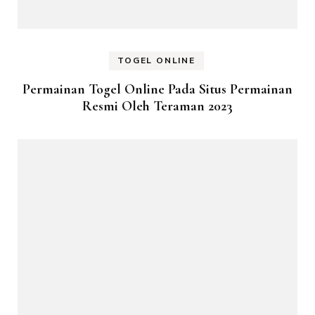
TOGEL ONLINE
Permainan Togel Online Pada Situs Permainan
Resmi Oleh Teraman 2023