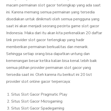
macam permainan slot gacor terlengkap yang ada saat
ini. Karena memang semua permainan yang tersedia
disediakan untuk dinikmati oleh semua pengguna yang
saat ini akan menjadi seorang pecinta game slot gacor
Indonesia. Maka dari itu akan kita perkenalkan 20 daftar
link provider slot gacor terlengkap yang hadir
memberikan permainan berkualitas dan menarik.
Sehingga setiap orang bisa dapatkan untung dan
kemenangan besar ketika kalian bisa kenal lebih baik
semua pilihan provider permainan slot gacor yang
tersedia saat ini. Oleh karena itu berikut ini 20 list
provider slot online gacor terpercaya:
Situs Slot Gacor Pragmatic Play
Situs Slot Gacor Microgaming
Situs Slot Gacor Spadegaming