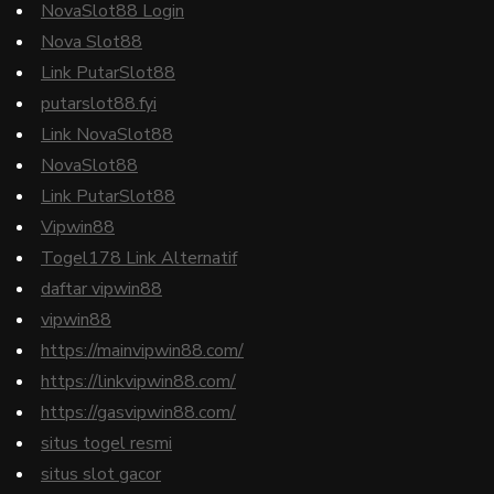
NovaSlot88 Login
Nova Slot88
Link PutarSlot88
putarslot88.fyi
Link NovaSlot88
NovaSlot88
Link PutarSlot88
Vipwin88
Togel178 Link Alternatif
daftar vipwin88
vipwin88
https://mainvipwin88.com/
https://linkvipwin88.com/
https://gasvipwin88.com/
situs togel resmi
situs slot gacor