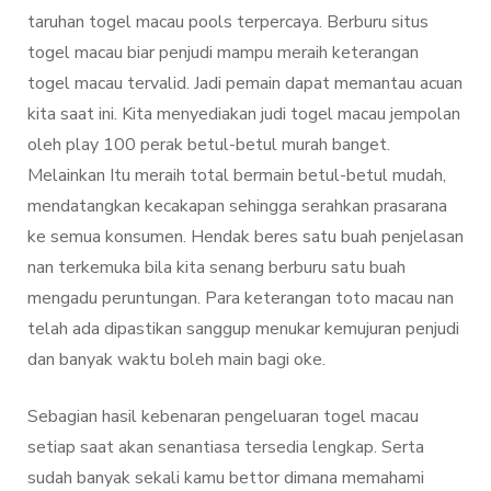
taruhan togel macau pools terpercaya. Berburu situs
togel macau biar penjudi mampu meraih keterangan
togel macau tervalid. Jadi pemain dapat memantau acuan
kita saat ini. Kita menyediakan judi togel macau jempolan
oleh play 100 perak betul-betul murah banget.
Melainkan Itu meraih total bermain betul-betul mudah,
mendatangkan kecakapan sehingga serahkan prasarana
ke semua konsumen. Hendak beres satu buah penjelasan
nan terkemuka bila kita senang berburu satu buah
mengadu peruntungan. Para keterangan toto macau nan
telah ada dipastikan sanggup menukar kemujuran penjudi
dan banyak waktu boleh main bagi oke.
Sebagian hasil kebenaran pengeluaran togel macau
setiap saat akan senantiasa tersedia lengkap. Serta
sudah banyak sekali kamu bettor dimana memahami