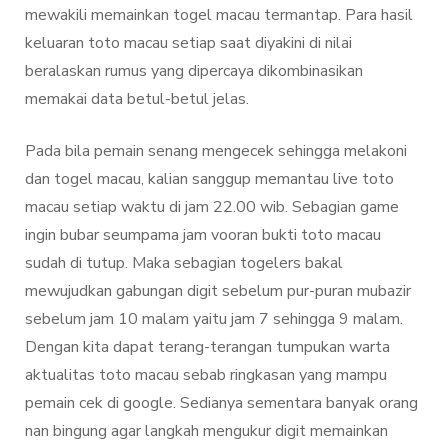
mewakili memainkan togel macau termantap. Para hasil
keluaran toto macau setiap saat diyakini di nilai
beralaskan rumus yang dipercaya dikombinasikan
memakai data betul-betul jelas.
Pada bila pemain senang mengecek sehingga melakoni
dan togel macau, kalian sanggup memantau live toto
macau setiap waktu di jam 22.00 wib. Sebagian game
ingin bubar seumpama jam vooran bukti toto macau
sudah di tutup. Maka sebagian togelers bakal
mewujudkan gabungan digit sebelum pur-puran mubazir
sebelum jam 10 malam yaitu jam 7 sehingga 9 malam.
Dengan kita dapat terang-terangan tumpukan warta
aktualitas toto macau sebab ringkasan yang mampu
pemain cek di google. Sedianya sementara banyak orang
nan bingung agar langkah mengukur digit memainkan