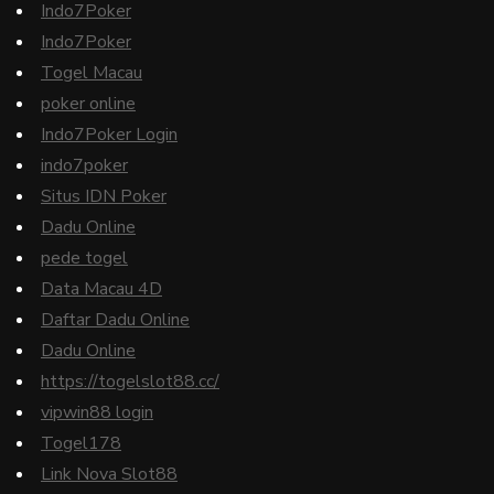
Indo7Poker
Indo7Poker
Togel Macau
poker online
Indo7Poker Login
indo7poker
Situs IDN Poker
Dadu Online
pede togel
Data Macau 4D
Daftar Dadu Online
Dadu Online
https://togelslot88.cc/
vipwin88 login
Togel178
Link Nova Slot88