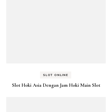
SLOT ONLINE
Slot Hoki Asia Dengan Jam Hoki Main Slot