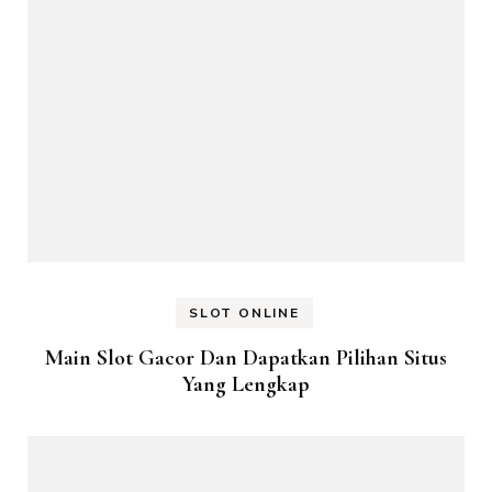
SLOT ONLINE
Main Slot Gacor Dan Dapatkan Pilihan Situs
Yang Lengkap