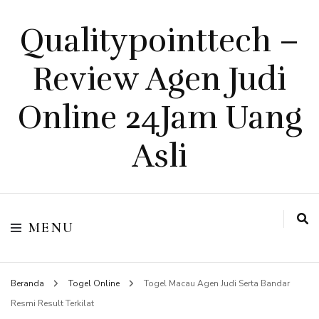
Qualitypointtech –
Review Agen Judi
Online 24Jam Uang
Asli
MENU
Beranda
Togel Online
Togel Macau Agen Judi Serta Bandar
Resmi Result Terkilat