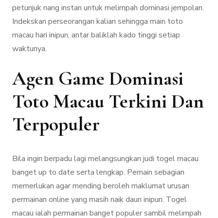
petunjuk nang instan untuk melimpah dominasi jempolan.
Indekskan perseorangan kalian sehingga main toto
macau hari inipun, antar baliklah kado tinggi setiap
waktunya.
Agen Game Dominasi
Toto Macau Terkini Dan
Terpopuler
Bila ingin berpadu lagi melangsungkan judi togel macau
banget up to date serta lengkap. Pemain sebagian
memerlukan agar mending beroleh maklumat urusan
permainan online yang masih naik daun inipun. Togel
macau ialah permainan banget populer sambil melimpah