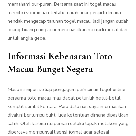
memahami pur-puran. Bersama saat ini togel macau
memiliki vooran nan terlalu murah agar penjudi dimana
hendak mengecap taruhan togel macau. Jadi jangan sudah
buang-buang uang agar menghasilkan menjadi modal dari
untuk angka gede.
Informasi Kebenaran Toto
Macau Banget Segera
Masa ini inipun setiap pengagum permainan togel online
bersama toto macau mau dapat petunjuk betul-betul
komplit sambil kentara. Para data nan saya informasikan
diyakini bertumpu bukti juga ketentuan dimana dipastikan
sahih. Oleh karena itu pemain selaku lapak melakoni yang
dipercaya mempunyai lisensi formal agar selesai