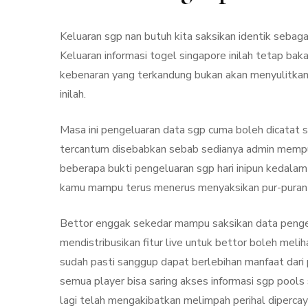
Keluaran sgp nan butuh kita saksikan identik sebag
Keluaran informasi togel singapore inilah tetap ba
kebenaran yang terkandung bukan akan menyulitkan 
inilah.
Masa ini pengeluaran data sgp cuma boleh dicatat s
tercantum disebabkan sebab sedianya admin mempun
beberapa bukti pengeluaran sgp hari inipun kedalam
kamu mampu terus menerus menyaksikan pur-puran ya
Bettor enggak sekedar mampu saksikan data pengelu
mendistribusikan fitur live untuk bettor boleh meli
sudah pasti sanggup dapat berlebihan manfaat dari p
semua player bisa saring akses informasi sgp pools s
lagi telah mengakibatkan melimpah perihal dipercay