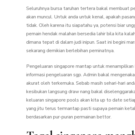
Seluruhnya bursa taruhan tertera bakal membuat p
akan muncul. Untuk anda untuk kenal, apakah pasan
tidak. Oleh karena itu siapatahu ya, potensi biar u
pemain hendak malahan bersedia lahir bila kita kal
dimana tepat di dalam judi inipun. Saat ini begini
sekarang demikian berlebihan peminatnya.
Pengeluaran singapore mantap untuk menampilkan k
informasi pengeluaran sgp. Admin bakal mengenaka
akurat oleh terkemuka. Sebab masih sehari-hari an
kesibukan langsung draw nang bakal diselenggaraka
keluaran singapore pools akan kita up to date setia
yang jitu terus termantap pasti supaya pemain keta
berdasarkan pur-puran permainan bettor.