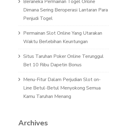
Beraneka Permainan Togel Online
Dimana Sering Beroperasi Lantaran Para
Penjudi Togel
Permainan Slot Online Yang Utarakan
Waktu Berlebihan Keuntungan
Situs Taruhan Poker Online Terunggul
Bet 10 Ribu Dapetin Bonus
Menu-Fitur Dalam Perjudian Slot on-
Line Betul-Betul Menyokong Semua
Kamu Taruhan Menang
Archives