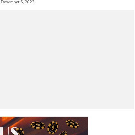
a
Desember 5, 2022