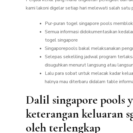
kami lakoni digelar setiap hari melewati salah satu p
Pur-puran togel singapore pools memblok
Semua informasi didokumentasikan kedalam
togel singapore
Singaporepools bakal melaksanakan pengun
Selepas sekeliling jadwal program terlaks
disuguhkan menurut langsung atau langsu
Lalu para sobat untuk melacak kadar keluar
halnya mau diterbaru didalam table informa
Dalil singapore pools
keterangan keluaran sg
oleh terlengkap