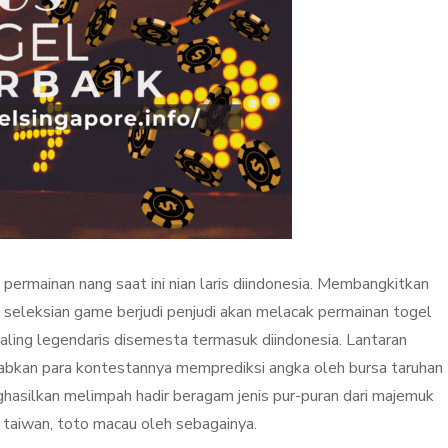
 permainan nang saat ini nian laris diindonesia. Membangkitkan
eleksian game berjudi penjudi akan melacak permainan togel
paling legendaris disemesta termasuk diindonesia. Lantaran
bkan para kontestannya memprediksi angka oleh bursa taruhan
ghasilkan melimpah hadir beragam jenis pur-puran dari majemuk
y, taiwan, toto macau oleh sebagainya.