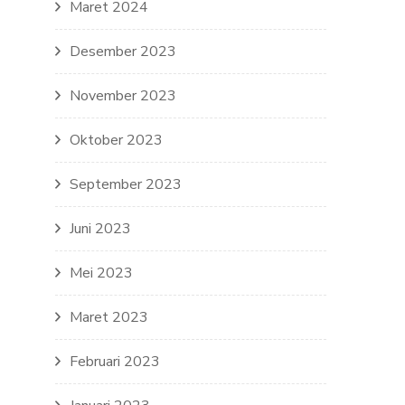
Maret 2024
Desember 2023
November 2023
Oktober 2023
September 2023
Juni 2023
Mei 2023
Maret 2023
Februari 2023