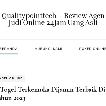
Qualitypointtech – Review Agen
Judi Online 24Jam Uang Asli
BERANDA
HUBUNGI KAMI
POKER ONLIN
OGEL ONLINE
 Togel Terkemuka Dijamin Terbaik Di
ahun 2023