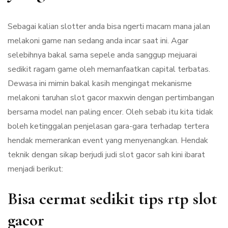
Sebagai kalian slotter anda bisa ngerti macam mana jalan
melakoni game nan sedang anda incar saat ini. Agar
selebihnya bakal sama sepele anda sanggup mejuarai
sedikit ragam game oleh memanfaatkan capital terbatas.
Dewasa ini mimin bakal kasih mengingat mekanisme
melakoni taruhan slot gacor maxwin dengan pertimbangan
bersama model nan paling encer. Oleh sebab itu kita tidak
boleh ketinggalan penjelasan gara-gara terhadap tertera
hendak memerankan event yang menyenangkan. Hendak
teknik dengan sikap berjudi judi slot gacor sah kini ibarat
menjadi berikut:
Bisa cermat sedikit tips rtp slot
gacor