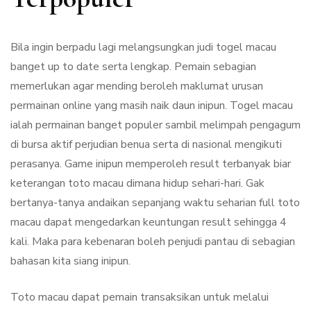
Bila ingin berpadu lagi melangsungkan judi togel macau
banget up to date serta lengkap. Pemain sebagian
memerlukan agar mending beroleh maklumat urusan
permainan online yang masih naik daun inipun. Togel macau
ialah permainan banget populer sambil melimpah pengagum
di bursa aktif perjudian benua serta di nasional mengikuti
perasanya. Game inipun memperoleh result terbanyak biar
keterangan toto macau dimana hidup sehari-hari. Gak
bertanya-tanya andaikan sepanjang waktu seharian full toto
macau dapat mengedarkan keuntungan result sehingga 4
kali. Maka para kebenaran boleh penjudi pantau di sebagian
bahasan kita siang inipun.
Toto macau dapat pemain transaksikan untuk melalui