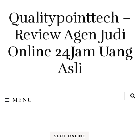
Qualitypointtech –
Review Agen Judi
Online 24Jam Uang
Asli
MENU
SLOT ONLINE