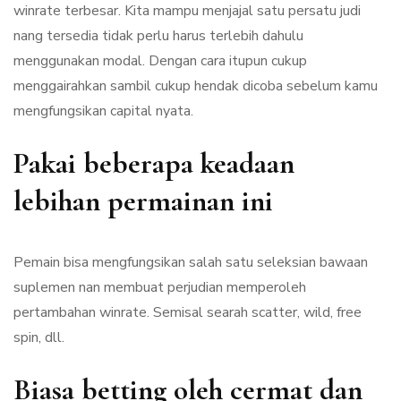
winrate terbesar. Kita mampu menjajal satu persatu judi
nang tersedia tidak perlu harus terlebih dahulu
menggunakan modal. Dengan cara itupun cukup
menggairahkan sambil cukup hendak dicoba sebelum kamu
mengfungsikan capital nyata.
Pakai beberapa keadaan
lebihan permainan ini
Pemain bisa mengfungsikan salah satu seleksian bawaan
suplemen nan membuat perjudian memperoleh
pertambahan winrate. Semisal searah scatter, wild, free
spin, dll.
Biasa betting oleh cermat dan