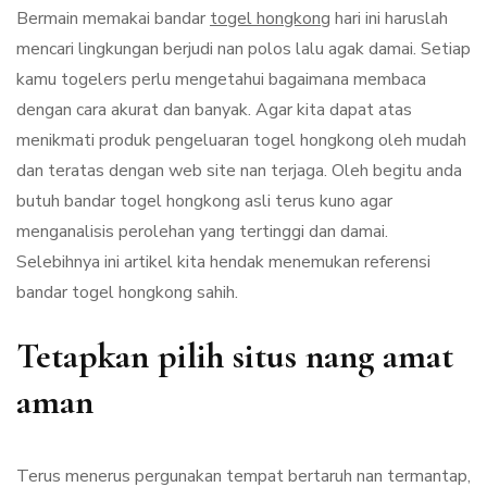
Bermain memakai bandar
togel hongkong
hari ini haruslah
mencari lingkungan berjudi nan polos lalu agak damai. Setiap
kamu togelers perlu mengetahui bagaimana membaca
dengan cara akurat dan banyak. Agar kita dapat atas
menikmati produk pengeluaran togel hongkong oleh mudah
dan teratas dengan web site nan terjaga. Oleh begitu anda
butuh bandar togel hongkong asli terus kuno agar
menganalisis perolehan yang tertinggi dan damai.
Selebihnya ini artikel kita hendak menemukan referensi
bandar togel hongkong sahih.
Tetapkan pilih situs nang amat
aman
Terus menerus pergunakan tempat bertaruh nan termantap,