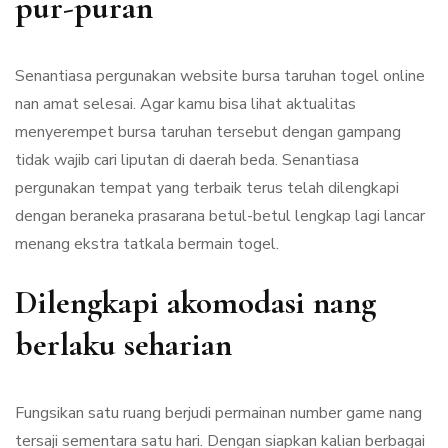
pur-puran
Senantiasa pergunakan website bursa taruhan togel online
nan amat selesai. Agar kamu bisa lihat aktualitas
menyerempet bursa taruhan tersebut dengan gampang
tidak wajib cari liputan di daerah beda. Senantiasa
pergunakan tempat yang terbaik terus telah dilengkapi
dengan beraneka prasarana betul-betul lengkap lagi lancar
menang ekstra tatkala bermain togel.
Dilengkapi akomodasi nang
berlaku seharian
Fungsikan satu ruang berjudi permainan number game nang
tersaji sementara satu hari. Dengan siapkan kalian berbagai