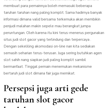
membuat para pemainnya boleh memasuki beberapa
taruhan taruhan nang paling komplit. Sama hadirnya banyak
informasi dimana valid bersama terkemuka akan membikin
penjudi malahan makin sepele mau berangkat jumpa
peruntungan. Oleh karena itu kini terus-menerus pergunakan
situs judi slot gacor yang terlindung dan terpercaya .
Dengan sekeliling akomodasi on-line nan kita sediakan
semasih seharian terus-terusan. Juga sering butuhkan agen
slot sahih nang siapkan judi paling komplit sambil
bermanfaat. Tinggal pemain menemukan mekanisme
bertaruh judi slot dimana fair juga memikat.
Persepsi juga arti gede
taruhan slot gacor