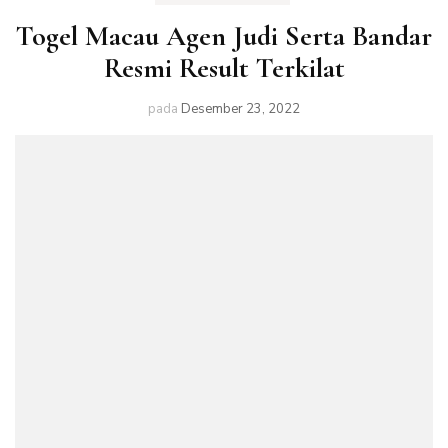
Togel Macau Agen Judi Serta Bandar
Resmi Result Terkilat
pada
Desember 23, 2022