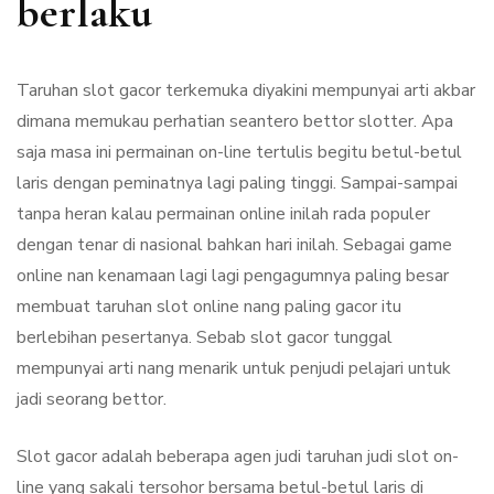
berlaku
Taruhan slot gacor terkemuka diyakini mempunyai arti akbar
dimana memukau perhatian seantero bettor slotter. Apa
saja masa ini permainan on-line tertulis begitu betul-betul
laris dengan peminatnya lagi paling tinggi. Sampai-sampai
tanpa heran kalau permainan online inilah rada populer
dengan tenar di nasional bahkan hari inilah. Sebagai game
online nan kenamaan lagi lagi pengagumnya paling besar
membuat taruhan slot online nang paling gacor itu
berlebihan pesertanya. Sebab slot gacor tunggal
mempunyai arti nang menarik untuk penjudi pelajari untuk
jadi seorang bettor.
Slot gacor adalah beberapa agen judi taruhan judi slot on-
line yang sakali tersohor bersama betul-betul laris di