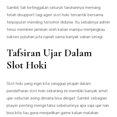
Sambil tak ketinggalan seluruh taruhannya memang
telah disupport lagi agen slot hoki tercantik bersama
terpopuler mending tersohor didunia. Itu sebabnya admin
terus memberi jaminan oleh kalian mampu menjangkau
sukses puluhan juta rupiah sama banyak saban selagi.
Tafsiran Ujar Dalam
Slot Hoki
Slot hoki yang ingin kita sanggup jelajah dalam
pendaftaran slot hoki sekarang ini memiliki banyak amat
ujar-sebutan asing dimana bisa diingat. Sambil sebagian
player penting mengetahui sebelumnya apa saja ujar nan
bisa kita tau guna menjadikan game kalian malahan