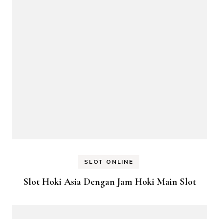
SLOT ONLINE
Slot Hoki Asia Dengan Jam Hoki Main Slot