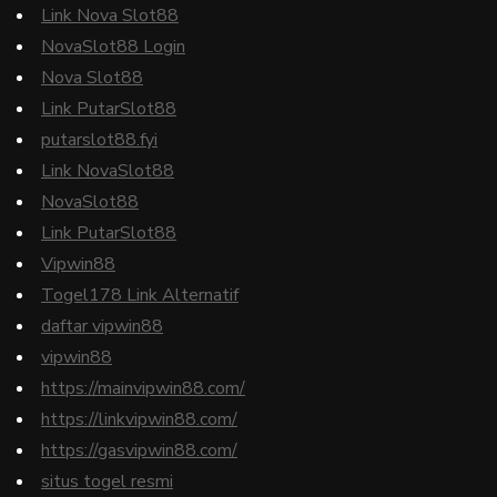
Link Nova Slot88
NovaSlot88 Login
Nova Slot88
Link PutarSlot88
putarslot88.fyi
Link NovaSlot88
NovaSlot88
Link PutarSlot88
Vipwin88
Togel178 Link Alternatif
daftar vipwin88
vipwin88
https://mainvipwin88.com/
https://linkvipwin88.com/
https://gasvipwin88.com/
situs togel resmi