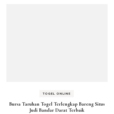
TOGEL ONLINE
Bursa Taruhan Togel Terlengkap Bareng Situs
Judi Bandar Darat Terbaik