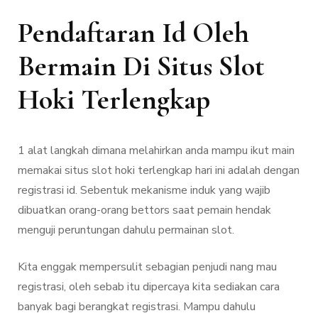
Pendaftaran Id Oleh
Bermain Di Situs Slot
Hoki Terlengkap
1 alat langkah dimana melahirkan anda mampu ikut main
memakai situs slot hoki terlengkap hari ini adalah dengan
registrasi id. Sebentuk mekanisme induk yang wajib
dibuatkan orang-orang bettors saat pemain hendak
menguji peruntungan dahulu permainan slot.
Kita enggak mempersulit sebagian penjudi nang mau
registrasi, oleh sebab itu dipercaya kita sediakan cara
banyak bagi berangkat registrasi. Mampu dahulu