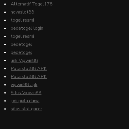
Alternatif Togel178
novaslot88
togel resmi
pedetogel login
togel resmi
pedetogel
pedetogel
link Vipwin88
Putarslot88 APK
Putarslot88 APK
vipwin88 apk
Situs Vipwin88
judi piala dunia
situs slot gacor