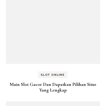
SLOT ONLINE
Main Slot Gacor Dan Dapatkan Pilihan Situs
Yang Lengkap