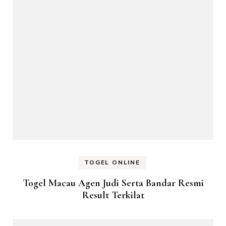
TOGEL ONLINE
Togel Macau Agen Judi Serta Bandar Resmi
Result Terkilat