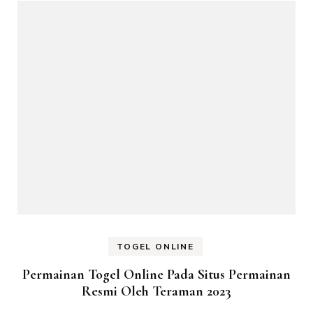
TOGEL ONLINE
Permainan Togel Online Pada Situs Permainan
Resmi Oleh Teraman 2023