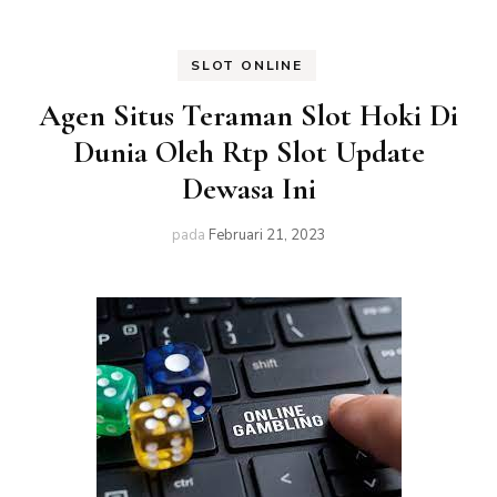
SLOT ONLINE
Agen Situs Teraman Slot Hoki Di
Dunia Oleh Rtp Slot Update
Dewasa Ini
pada
Februari 21, 2023