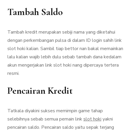
Tambah Saldo
Tambah kredit merupakan sebiji nama yang diketahui
dengan perkembangan pulsa di dalam ID login sahih link
slot hoki kalian. Sambil tiap bettor nan bakal memainkan
lalu kalian wajib lebih dulu sebab tambah dana kedalam
akun mengerjakan link slot hoki nang dipercaya tertera
resmi.
Pencairan Kredit
Tatkala diyakini sukses memimpin game tahap
selebihnya sebab semua pemain link
slot hoki
yakni
pencairan saldo. Pencairan saldo yaitu sepak terjang