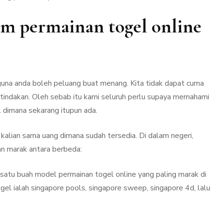
am permainan togel online
na anda boleh peluang buat menang. Kita tidak dapat cuma
tindakan. Oleh sebab itu kami seluruh perlu supaya memahami
 dimana sekarang itupun ada.
 kalian sama uang dimana sudah tersedia. Di dalam negeri,
n marak antara berbeda:
i satu buah model permainan togel online yang paling marak di
gel ialah singapore pools, singapore sweep, singapore 4d, lalu