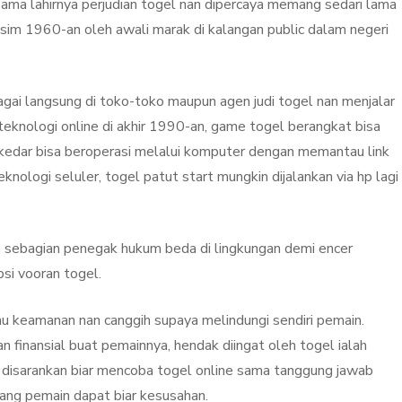
sama lahirnya perjudian togel nan dipercaya memang sedari lama
 musim 1960-an oleh awali marak di kalangan public dalam negeri
agai langsung di toko-toko maupun agen judi togel nan menjalar
teknologi online di akhir 1990-an, game togel berangkat bisa
edar bisa beroperasi melalui komputer dengan memantau link
knologi seluler, togel patut start mungkin dijalankan via hp lagi
h sebagian penegak hukum beda di lingkungan demi encer
i vooran togel.
u keamanan nan canggih supaya melindungi sendiri pemain.
 finansial buat pemainnya, hendak diingat oleh togel ialah
di, disarankan biar mencoba togel online sama tanggung jawab
nang pemain dapat biar kesusahan.