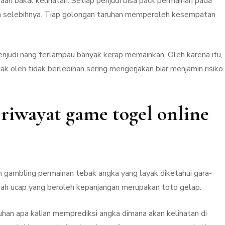
aan bakal kelihatan. Setiap penjudi bisa pack permainan pada
ka selebihnya. Tiap golongan taruhan memperoleh kesempatan
enjudi nang terlampau banyak kerap memainkan. Oleh karena itu,
k oleh tidak berlebihan sering mengerjakan biar menjamin risiko
riwayat game togel online
an gambling permainan tebak angka yang layak diketahui gara-
uah ucap yang beroleh kepanjangan merupakan toto gelap.
uhan apa kalian memprediksi angka dimana akan kelihatan di