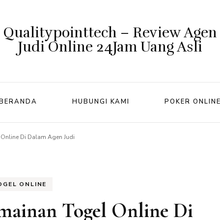
Qualitypointtech – Review Agen
Judi Online 24Jam Uang Asli
BERANDA
HUBUNGI KAMI
POKER ONLIN
 Online Di Dalam Agen Judi
OGEL ONLINE
mainan Togel Online Di