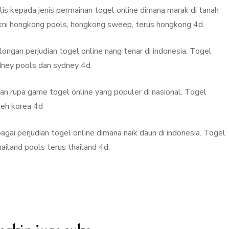
is kepada jenis permainan togel online dimana marak di tanah
kni hongkong pools, hongkong sweep, terus hongkong 4d.
longan perjudian togel online nang tenar di indonesia. Togel
dney pools dan sydney 4d.
han rupa game togel online yang populer di nasional. Togel
leh korea 4d
bagai perjudian togel online dimana naik daun di indonesia. Togel
ailand pools terus thailand 4d.