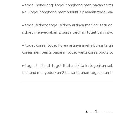
• togel hongkong: togel hongkong merupakan tertul
air. Togel hongkong membubuhi 3 pasaran togel ya
• togel sidney: togel sidney artinya menjadi satu go
sidney menyediakan 2 bursa taruhan togel yakni sy
• togel korea: togel korea artinya aneka bursa taru
korea memberi 2 pasaran togel yaitu korea pools o
• togel thailand: togel thailand kita kategorikan se
thailand menyodorkan 2 bursa taruhan togel ialah th
Navigasi
Artikel