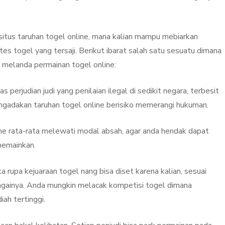
situs taruhan togel online, mana kalian mampu mebiarkan
es togel yang tersaji. Berikut ibarat salah satu sesuatu dimana
n melanda permainan togel online:
 perjudian judi yang penilaian ilegal di sedikit negara, terbesit
engadakan taruhan togel online berisiko memerangi hukuman.
ne rata-rata melewati modal absah, agar anda hendak dapat
memainkan.
 rupa kejuaraan togel nang bisa diset karena kalian, sesuai
bagainya. Anda mungkin melacak kompetisi togel dimana
ah tertinggi.