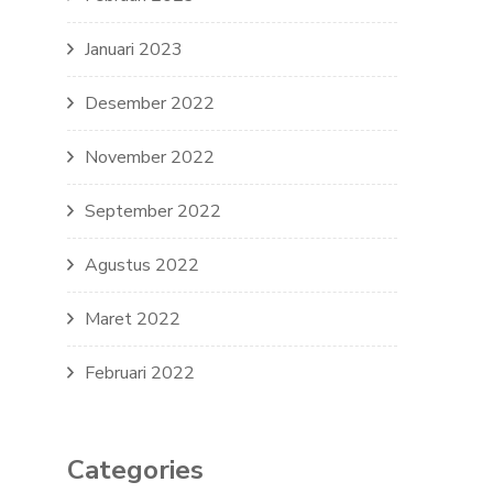
Januari 2023
Desember 2022
November 2022
September 2022
Agustus 2022
Maret 2022
Februari 2022
Categories