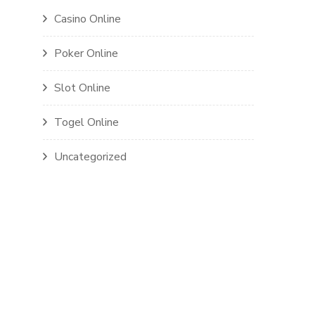
Casino Online
Poker Online
Slot Online
Togel Online
Uncategorized