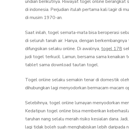
undian berikutnya. Riwayat togel online berangkat 
di indonesia. Perjudian itulah pertama kali lagir di
di musim 1970-an.
Saat inilah, togel semata-mata bisa beroperasi seb
di seluruh tanah air. Hanya, dengan berkembangnya 
difungsikan selaku online. Di awalnya,
togel 178
sek
judi togel terkucil. Lamun, bersama sama kenaikan te
tablet sama download tautan togel.
Togel online selaku semakin tenar di domestik ole
dihubungkan lagi menyodorkan bermacam-macam ops
Selebihnya, togel online lumayan menyodorkan men
Kedatipun togel online bisa memberikan keberhasilan
taruhan nang selalu meraih risiko kesialan dana. Ja
lagi tidak boleh suah menghabiskan lebih daripada 