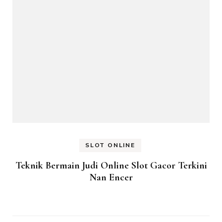
SLOT ONLINE
Teknik Bermain Judi Online Slot Gacor Terkini
Nan Encer