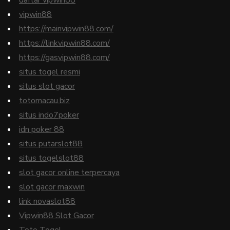
daftar vipwin88
vipwin88
https://mainvipwin88.com/
https://linkvipwin88.com/
https://gasvipwin88.com/
situs togel resmi
situs slot gacor
totomacau.biz
situs indo7poker
idn poker 88
situs putarslot88
situs togelslot88
slot gacor online terpercaya
slot gacor maxwin
link novaslot88
Vipwin88 Slot Gacor