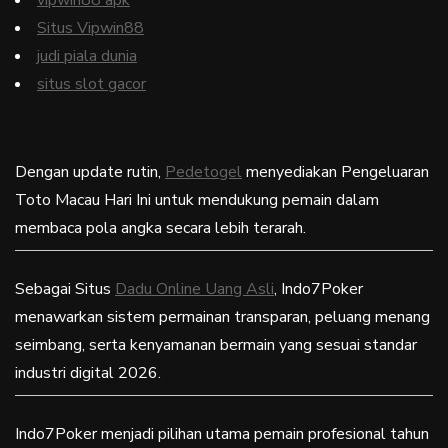
vipwin88 apk
Situs Vipwin88
judi piala dunia
situs slot gacor
Dengan update rutin,
Pedetogel
menyediakan Pengeluaran
Toto Macau Hari Ini untuk mendukung pemain dalam
membaca pola angka secara lebih terarah.
Sebagai Situs
Dadu Online Uang Asli
, Indo7Poker
menawarkan sistem permainan transparan, peluang menang
seimbang, serta kenyamanan bermain yang sesuai standar
industri digital 2026.
Indo7Poker menjadi pilihan utama pemain profesional tahun