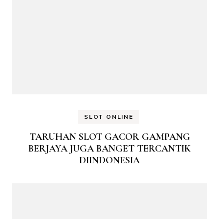
SLOT ONLINE
TARUHAN SLOT GACOR GAMPANG
BERJAYA JUGA BANGET TERCANTIK
DIINDONESIA