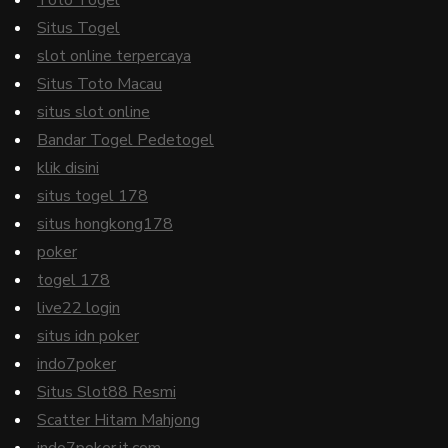
Toto Togel
Situs Togel
slot online terpercaya
Situs Toto Macau
situs slot online
Bandar Togel Pedetogel
klik disini
situs togel 178
situs hongkong178
poker
togel 178
live22 login
situs idn poker
indo7poker
Situs Slot88 Resmi
Scatter Hitam Mahjong