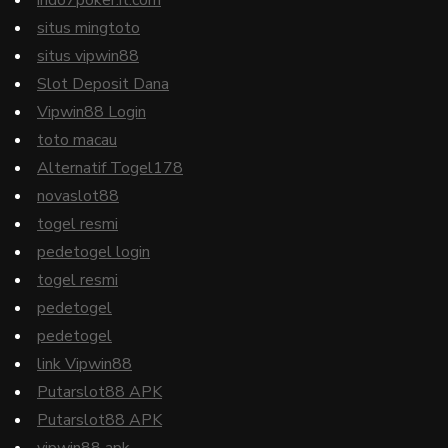
indo7poker.it.com
situs mingtoto
situs vipwin88
Slot Deposit Dana
Vipwin88 Login
toto macau
Alternatif Togel178
novaslot88
togel resmi
pedetogel login
togel resmi
pedetogel
pedetogel
link Vipwin88
Putarslot88 APK
Putarslot88 APK