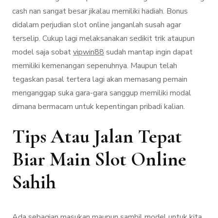
cash nan sangat besar jikalau memiliki hadiah. Bonus
didalam perjudian slot online janganlah susah agar
terselip. Cukup lagi melaksanakan sedikit trik ataupun
model saja sobat
vipwin88
sudah mantap ingin dapat
memiliki kemenangan sepenuhnya. Maupun telah
tegaskan pasal tertera lagi akan memasang pemain
menganggap suka gara-gara sanggup memiliki modal
dimana bermacam untuk kepentingan pribadi kalian.
Tips Atau Jalan Tepat
Biar Main Slot Online
Sahih
Ada sebagian masukan maupun sambil model untuk kita