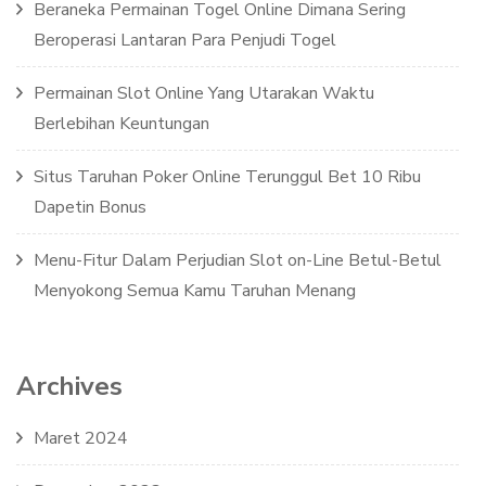
Beraneka Permainan Togel Online Dimana Sering
Beroperasi Lantaran Para Penjudi Togel
Permainan Slot Online Yang Utarakan Waktu
Berlebihan Keuntungan
Situs Taruhan Poker Online Terunggul Bet 10 Ribu
Dapetin Bonus
Menu-Fitur Dalam Perjudian Slot on-Line Betul-Betul
Menyokong Semua Kamu Taruhan Menang
Archives
Maret 2024