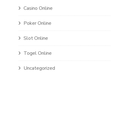
Casino Online
Poker Online
Slot Online
Togel Online
Uncategorized