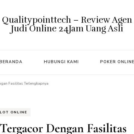
Qualitypointtech – Review Agen
Judi Online 24Jam Uang Asli
BERANDA
HUBUNGI KAMI
POKER ONLIN
engan Fasilitas Terlengkapnya
LOT ONLINE
 Tergacor Dengan Fasilitas