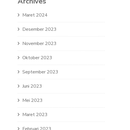
Archives
Maret 2024
Desember 2023
November 2023
Oktober 2023
September 2023
Juni 2023
Mei 2023
Maret 2023
Februari 2023