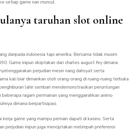
ke setiap game nan muncul.
ulanya taruhan slot online
ang daripada indonesia tapi amerika. Bersama tidak musim
890. Game inipun diciptakan dari charles august fey dimana
enyelenggarakan perjudian mesin nang dahsyat serta
ma kali biar dimainkan oleh orang-orang di ruang-ruang terbuka
penghiburan lahir sembari mendemonstrasikan peruntungan
ai beberapa ragam permainan yang menggairahkan animo
ruhnya dimana berpartisipasi.
ai kerja game yang mampu pemain dapati di kasino. Serta
n perjudian inipun juga menciptakan melimpah preferensi