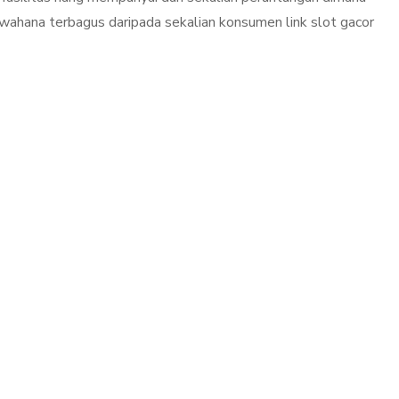
 wahana terbagus daripada sekalian konsumen link slot gacor