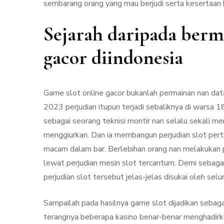
sembarang orang yang mau berjudi serta kesertaan 
Sejarah daripada berm
gacor diindonesia
Game slot online gacor bukanlah permainan nan dat
2023 perjudian itupun terjadi sebaliknya di warsa 1
sebagai seorang teknisi montir nan selalu sekali m
menggiurkan. Dan ia membangun perjudian slot perta
macam dalam bar. Berlebihan orang nan melakukan 
lewat perjudian mesin slot tercantum. Demi sebag
perjudian slot tersebut jelas-jelas disukai oleh selu
Sampailah pada hasilnya game slot dijadikan sebag
terangnya beberapa kasino benar-benar menghadirka