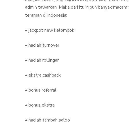
admin tawarkan. Maka dari itu inipun banyak macam
teraman di indonesia:
• jackpot new kelompok
• hadiah turnover
• hadiah rollingan
• ekstra cashback
• bonus referral
• bonus ekstra
• hadiah tambah saldo