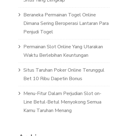
Beraneka Permainan Togel Online
Dimana Sering Beroperasi Lantaran Para
Penjudi Togel
Permainan Slot Online Yang Utarakan
Waktu Berlebihan Keuntungan
Situs Taruhan Poker Online Terunggul
Bet 10 Ribu Dapetin Bonus
Menu-Fitur Dalam Perjudian Slot on-
Line Betul-Betul Menyokong Semua
Kamu Taruhan Menang