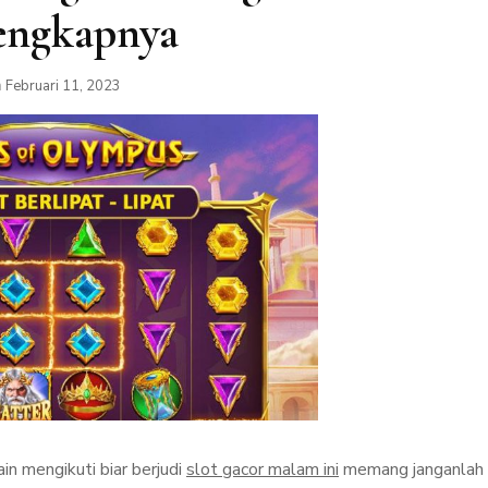
engkapnya
a
Februari 11, 2023
n mengikuti biar berjudi
slot gacor malam ini
memang janganlah