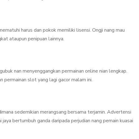
mematuhi harus dan pokok memiliki lisensi. Ongji nang mau
kat ataupun penipuan lainnya.
n gubuk nan menyenggangkan permainan online nian lengkap.
n permainan slot yang lagi gacor malam ini.
dimana sedemikian merangsang bersama terjamin. Advertensi
jaya bertumbuh ganda daripada perjudian nang pemain kuasai