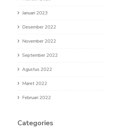
Januari 2023
Desember 2022
November 2022
September 2022
Agustus 2022
Maret 2022
Februari 2022
Categories